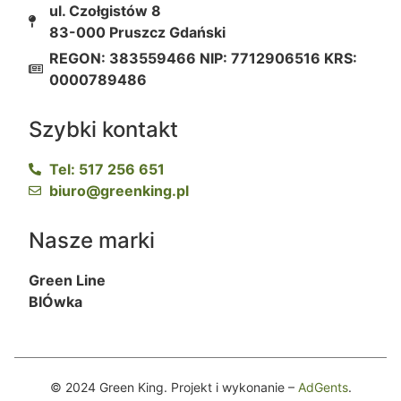
ul. Czołgistów 8
83-000 Pruszcz Gdański
REGON: 383559466 NIP: 7712906516 KRS:
0000789486
Szybki kontakt
Tel: 517 256 651
biuro@greenking.pl
Nasze marki
Green Line
BIÓwka
© 2024 Green King. Projekt i wykonanie –
AdGents
.