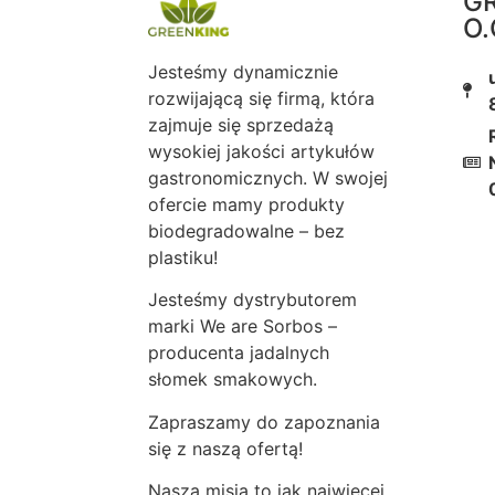
GR
O.
Jesteśmy dynamicznie
rozwijającą się firmą, która
zajmuje się sprzedażą
wysokiej jakości artykułów
gastronomicznych. W swojej
ofercie mamy produkty
biodegradowalne – bez
plastiku!
Jesteśmy dystrybutorem
marki We are Sorbos –
producenta jadalnych
słomek smakowych.
Zapraszamy do zapoznania
się z naszą ofertą!
Nasza misja to jak najwięcej