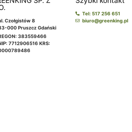
EENKING SP. Z
Szybki kontakt
O.
Tel: 517 256 651
ul. Czołgistów 8
biuro@greenking.pl
83-000 Pruszcz Gdański
REGON: 383559466
NIP: 7712906516 KRS:
0000789486