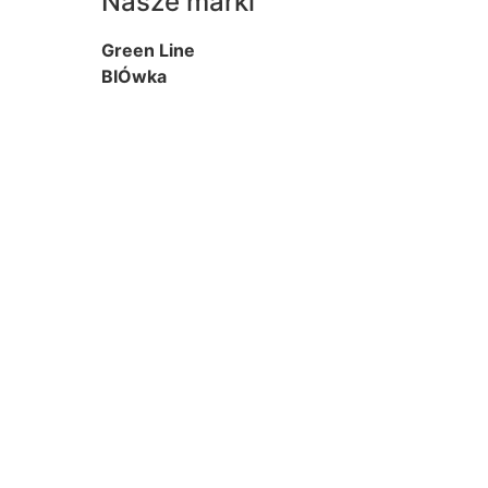
Nasze marki
Green Line
BIÓwka