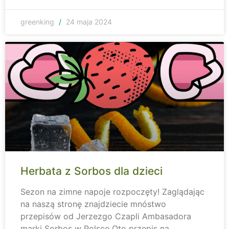
greenking
24 maja 2024
Herbata z Sorbos dla dzieci
Sezon na zimne napoje rozpoczęty! Zaglądając
na naszą stronę znajdziecie mnóstwo
przepisów od Jerzezgo Czapli Ambasadora
marki Sorbos w Polsce Oto przepis na