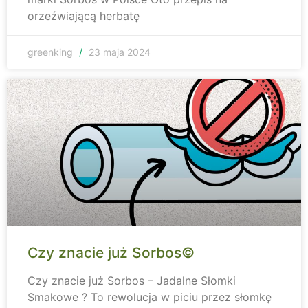
orzeźwiającą herbatę
greenking
23 maja 2024
Czy znacie już Sorbos©
Czy znacie już Sorbos – Jadalne Słomki
Smakowe ? To rewolucja w piciu przez słomkę