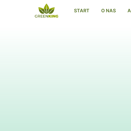
START
O NAS
A