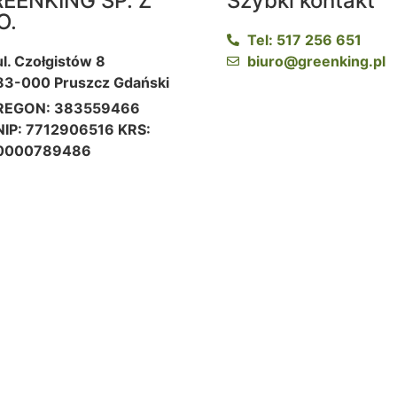
EENKING SP. Z
Szybki kontakt
O.
Tel: 517 256 651
ul. Czołgistów 8
biuro@greenking.pl
83-000 Pruszcz Gdański
REGON: 383559466
NIP: 7712906516 KRS:
0000789486