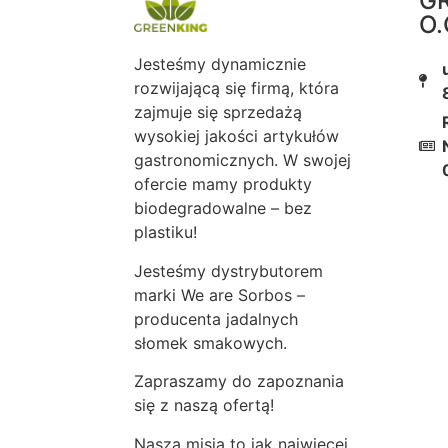
GR
O.
Jesteśmy dynamicznie
rozwijającą się firmą, która
zajmuje się sprzedażą
wysokiej jakości artykułów
gastronomicznych. W swojej
ofercie mamy produkty
biodegradowalne – bez
plastiku!
Jesteśmy dystrybutorem
marki We are Sorbos –
producenta jadalnych
słomek smakowych.
Zapraszamy do zapoznania
się z naszą ofertą!
Nasza misja to jak najwięcej